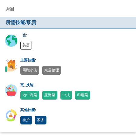
谢谢
所需技能/职责
_言:
英语
主要技能:
照顾小孩
家居整理
烹_技能:
地中海菜
亚洲菜
中式
印度菜
其他技能:
看护
家务