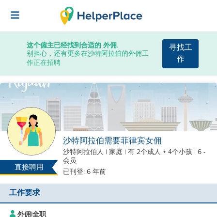
这个僱主已经找到合适的 外佣.
寻找工
别担心，还有更多在沙特阿拉伯的外佣工
作
作正在招聘
沙特阿拉伯需要菲律宾女佣
沙特阿拉伯人
|
家庭 |
有 2个成人 + 4个小孩
| 6 -
会员
直接聘用
已刊登: 6 年前
工作要求
外佣
|
全职