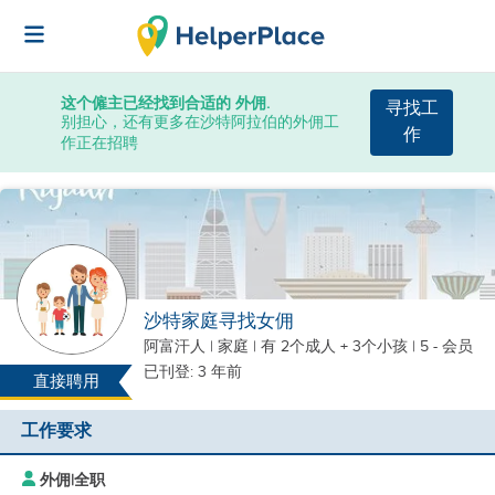
这个僱主已经找到合适的 外佣.
寻找工
别担心，还有更多在沙特阿拉伯的外佣工
作
作正在招聘
沙特家庭寻找女佣
阿富汗人
|
家庭 |
有 2个成人 + 3个小孩
| 5 - 会员
已刊登: 3 年前
直接聘用
工作要求
外佣
|
全职