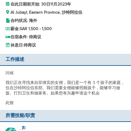
在此日期前开始: 30日11月2023年
Al Jubayl, Eastern Province, 沙特阿拉伯
合约状况: 海外
薪金:
SAR 1,500 - 1,500
住宿条件: 待商议
休息日:
待商议
工作描述
问候
我们正在寻找来自菲律宾的女佣，我们是一个有 3 个孩子的家庭，
住在沙特阿拉伯东部。我们需要女佣能够照顾孩子，能够学习做
饭、打扫卫生和做家务。如果您有兴趣申请这个机会
此致
所需技能/职责
_言: