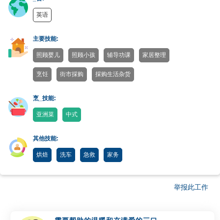
英语
主要技能:
照顾婴儿
照顾小孩
辅导功课
家居整理
烹饪
街市採购
採购生活杂货
烹_技能:
亚洲菜
中式
其他技能:
烘焙
洗车
急救
家务
举报此工作