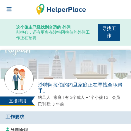
这个僱主已经找到合适的 外佣.
寻找工
别担心，还有更多在沙特阿拉伯的外佣工
作
作正在招聘
沙特阿拉伯的约旦家庭正在寻找全职帮
手。
约旦人
|
家庭 |
有 2个成人 + 1个小孩
| 3 - 会员
直接聘用
已刊登: 3 年前
工作要求
外佣
|
全职