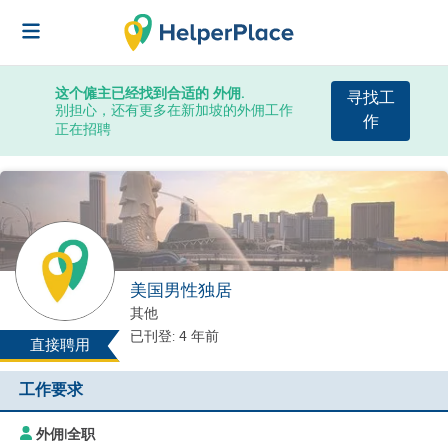
这个僱主已经找到合适的 外佣.
寻找工
别担心，还有更多在新加坡的外佣工作
作
正在招聘
美国男性独居
其他
已刊登: 4 年前
直接聘用
工作要求
外佣
|
全职