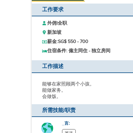
工作要求
外佣
|
全职
新加坡
薪金:
SG$ 550 - 700
住宿条件: 僱主同住 - 独立房间
工作描述
能够在家照顾两个小孩。
能做家务。
会做饭。
所需技能/职责
_言: