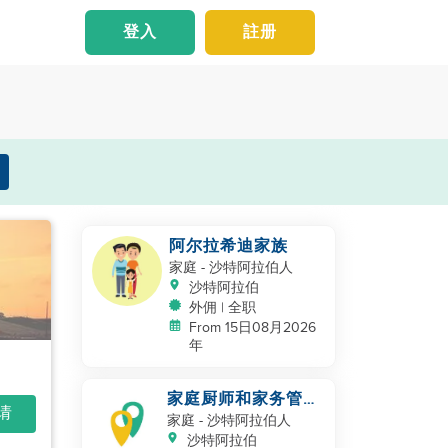
登入
註册
阿尔拉希迪家族
家庭
- 沙特阿拉伯人
沙特阿拉伯
外佣 | 全职
From 15日08月2026
年
家庭厨师和家务管理
申请
者
家庭
- 沙特阿拉伯人
沙特阿拉伯