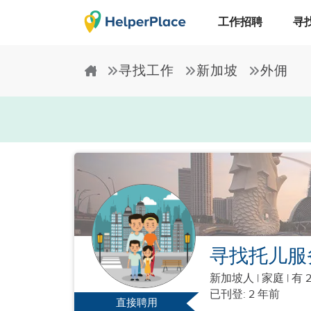
工作招聘
寻
寻找工作
新加坡
外佣
寻找托儿服
新加坡人
|
家庭 |
有 
已刊登: 2 年前
直接聘用