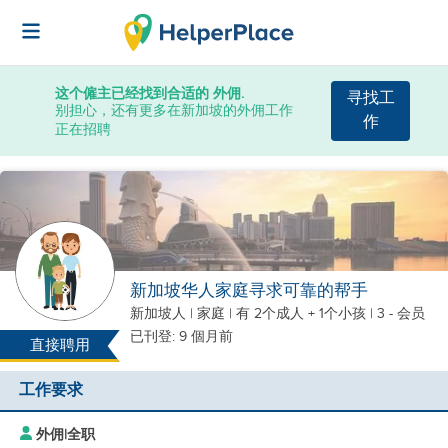
这个僱主已经找到合适的 外佣.
寻找工
别担心，还有更多在新加坡的外佣工作
作
正在招聘
新加坡华人家庭寻求可靠的帮手
新加坡人
|
家庭 |
有 2个成人 + 1个小孩
| 3 - 会员
已刊登: 9 個月前
直接聘用
工作要求
外佣
|
全职