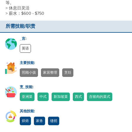
等。
> 休息日灵活
> 薪水：$600 - $750
所需技能/职责
_言:
英语
主要技能:
照顾小孩
家居整理
烹饪
烹_技能:
亚洲菜
中式
新加坡菜
西式
含猪肉的菜式
其他技能:
烘焙
家务
缝纫