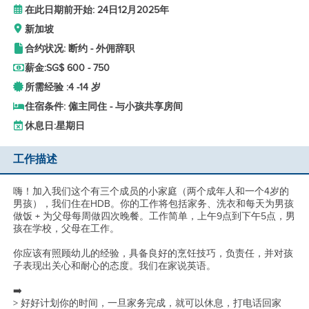
在此日期前开始: 24日12月2025年
新加坡
合约状况: 断约 - 外佣辞职
薪金:
SG$ 600 - 750
所需经验 :
4 -
14 岁
住宿条件: 僱主同住 - 与小孩共享房间
休息日:
星期日
工作描述
嗨！加入我们这个有三个成员的小家庭（两个成年人和一个4岁的
男孩），我们住在HDB。你的工作将包括家务、洗衣和每天为男孩
做饭 + 为父母每周做四次晚餐。工作简单，上午9点到下午5点，男
孩在学校，父母在工作。
你应该有照顾幼儿的经验，具备良好的烹饪技巧，负责任，并对孩
子表现出关心和耐心的态度。我们在家说英语。
➡️
> 好好计划你的时间，一旦家务完成，就可以休息，打电话回家