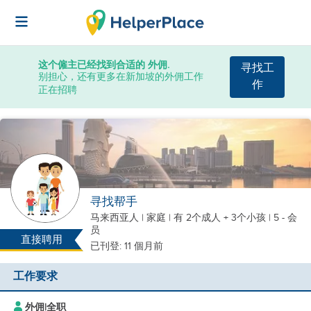
这个僱主已经找到合适的 外佣.
寻找工
别担心，还有更多在新加坡的外佣工作
作
正在招聘
寻找帮手
马来西亚人
|
家庭 |
有 2个成人 + 3个小孩
| 5 - 会
员
直接聘用
已刊登: 11 個月前
工作要求
外佣
|
全职