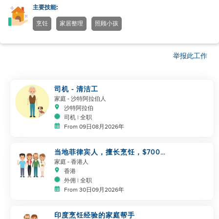
主要技能:
烹饪
家居整理
照顾小孩
举报此工作
司机 - 清洁工
家庭
- 沙特阿拉伯人
沙特阿拉伯
司机 | 全职
From 09日08月2026年
当地菲律宾人，擅长烹饪，$7000
同事
家庭
- 香港人
香港
外佣 | 全职
From 30日09月2026年
印度烹饪经验的家庭帮手