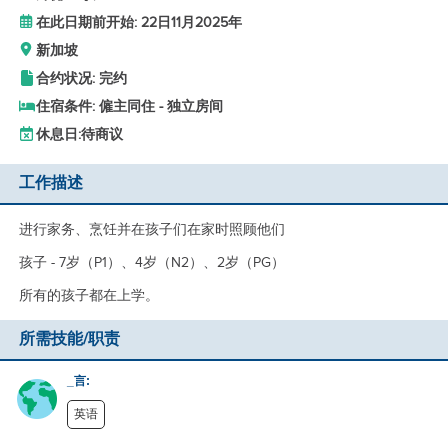
在此日期前开始: 22日11月2025年
新加坡
合约状况: 完约
住宿条件: 僱主同住 - 独立房间
休息日:
待商议
工作描述
进行家务、烹饪并在孩子们在家时照顾他们
孩子 - 7岁（P1）、4岁（N2）、2岁（PG）
所有的孩子都在上学。
所需技能/职责
_言:
英语