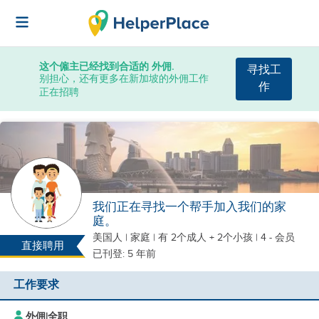
这个僱主已经找到合适的 外佣.
寻找工
别担心，还有更多在新加坡的外佣工作
作
正在招聘
我们正在寻找一个帮手加入我们的家
庭。
美国人
|
家庭 |
有 2个成人 + 2个小孩
| 4 - 会员
直接聘用
已刊登: 5 年前
工作要求
外佣
|
全职