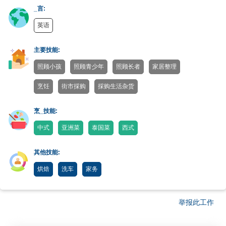
_言:
英语
主要技能:
照顾小孩
照顾青少年
照顾长者
家居整理
烹饪
街市採购
採购生活杂货
烹_技能:
中式
亚洲菜
泰国菜
西式
其他技能:
烘焙
洗车
家务
举报此工作