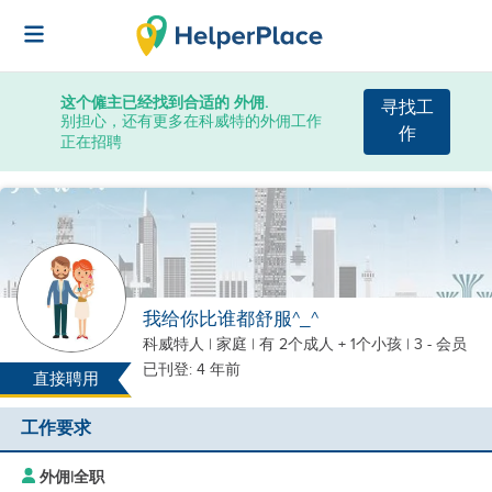
这个僱主已经找到合适的 外佣.
寻找工
别担心，还有更多在科威特的外佣工作
作
正在招聘
我给你比谁都舒服^_^
科威特人
|
家庭 |
有 2个成人 + 1个小孩
| 3 - 会员
已刊登: 4 年前
直接聘用
工作要求
外佣
|
全职