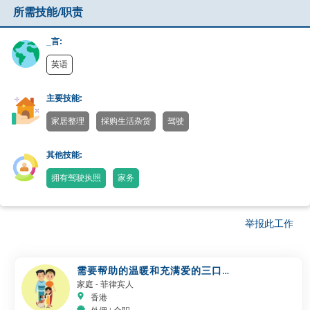
所需技能/职责
_言:
英语
主要技能:
家居整理
採购生活杂货
驾驶
其他技能:
拥有驾驶执照
家务
举报此工作
需要帮助的温暖和充满爱的三口之
家 + 猫
家庭
- 菲律宾人
香港