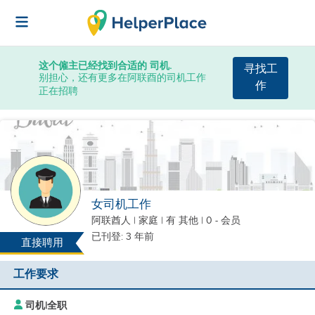
这个僱主已经找到合适的 司机.
寻找工
别担心，还有更多在阿联酉的司机工作
作
正在招聘
女司机工作
阿联酋人
|
家庭 |
有 其他
| 0 - 会员
已刊登: 3 年前
直接聘用
工作要求
司机
|
全职