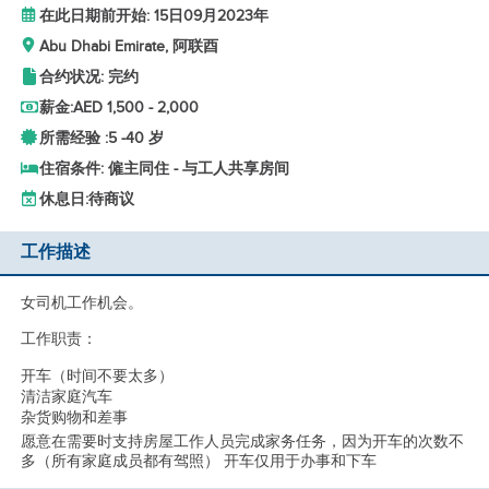
在此日期前开始: 15日09月2023年
Abu Dhabi Emirate, 阿联酉
合约状况: 完约
薪金:
AED 1,500 - 2,000
所需经验 :
5 -
40 岁
住宿条件: 僱主同住 - 与工人共享房间
休息日:
待商议
工作描述
女司机工作机会。
工作职责：
开车（时间不要太多）
清洁家庭汽车
杂货购物和差事
愿意在需要时支持房屋工作人员完成家务任务，因为开车的次数不
多（所有家庭成员都有驾照） 开车仅用于办事和下车