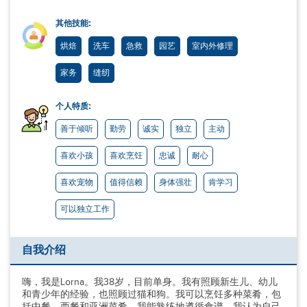
其他技能:
烘焙
洗车
急救
园艺
室内外修理
家务
缝纫
个人特质:
善于倾听
勤劳
诚实
独立
主动
喜欢小孩
喜欢烹饪
忠诚
耐心
喜欢宠物
值得信赖
身体强壮
肯学习
可以独立工作
自我介绍
嗨，我是Lorna。我38岁，目前单身。我有照顾新生儿、幼儿
和青少年的经验，也照顾过猫和狗。我可以烹饪多种菜肴，包
括中餐、西餐和亚洲菜肴，我能熟练地遵循食谱。我认为自己