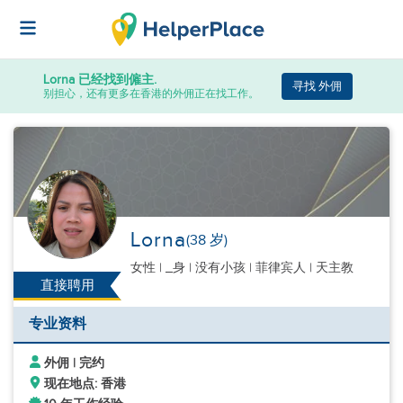
Lorna
已经找到僱主.
寻找 外佣
别担心，还有更多在香港的外佣正在找工作。
Lorna
(38 岁)
女性
|
_身 |
没有小孩
| 菲律宾人 | 天主教
直接聘用
专业资料
外佣 | 完约
现在地点: 香港