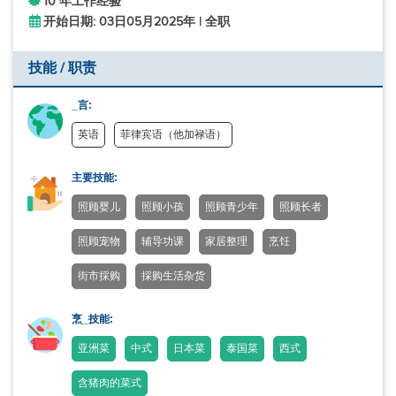
10 年工作经验
开始日期: 03日05月2025年 | 全职
技能 / 职责
_言:
英语
菲律宾语（他加禄语）
主要技能:
照顾婴儿
照顾小孩
照顾青少年
照顾长者
照顾宠物
辅导功课
家居整理
烹饪
街市採购
採购生活杂货
烹_技能:
亚洲菜
中式
日本菜
泰国菜
西式
含猪肉的菜式