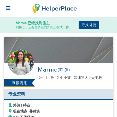
Marnie
已经找到僱主.
寻找 外佣
别担心，还有更多在的外佣正在找工作。
Marnie
(32 岁)
女性
|
_身 |
2 个小孩
| 菲律宾人 | 天主教
直接聘用
专业资料
外佣 | 待业
现在地点: 菲律宾