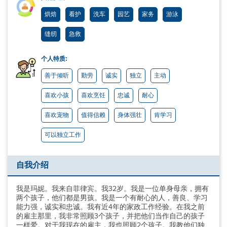
烘焙
看护
洗车
园艺
家务
游泳
缝纫
急救
个人特质:
善于倾听
勤劳
诚实
独立
主动
喜欢小孩
喜欢烹饪
忠诚
耐心
喜欢宠物
值得信赖
身体强壮
肯学习
可以独立工作
自我介绍
我是玛妮。我来自菲律宾。我32岁。我是一位单身母亲，拥有
两个孩子，他们都是男孩。我是一个有耐心的人，善良、学习
能力强，诚实和忠诚。我有近4年的家政工作经验。在我之前
的雇主那里，我非常照顾3个孩子，并把他们当作自己的孩子
一样爱。对于我现在的雇主，我也照顾2个孩子。我教他们独