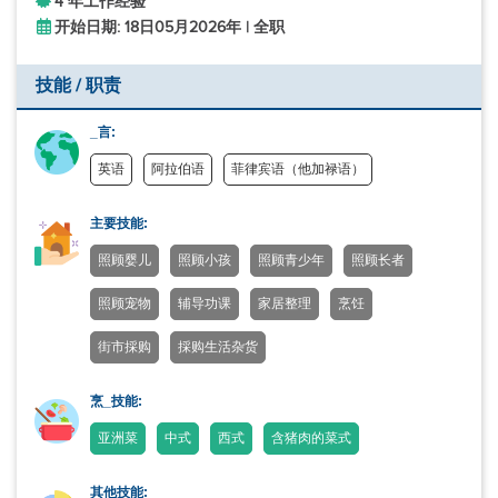
4 年工作经验
开始日期: 18日05月2026年 | 全职
技能 / 职责
_言:
英语
阿拉伯语
菲律宾语（他加禄语）
主要技能:
照顾婴儿
照顾小孩
照顾青少年
照顾长者
照顾宠物
辅导功课
家居整理
烹饪
街市採购
採购生活杂货
烹_技能:
亚洲菜
中式
西式
含猪肉的菜式
其他技能: