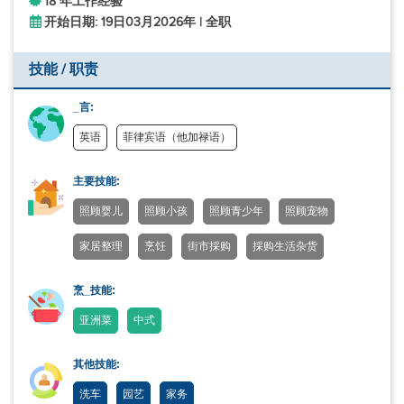
18 年工作经验
开始日期: 19日03月2026年 | 全职
技能 / 职责
_言:
英语
菲律宾语（他加禄语）
主要技能:
照顾婴儿
照顾小孩
照顾青少年
照顾宠物
家居整理
烹饪
街市採购
採购生活杂货
烹_技能:
亚洲菜
中式
其他技能:
洗车
园艺
家务