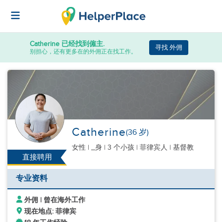
Catherine
已经找到僱主.
寻找 外佣
别担心，还有更多在的外佣正在找工作。
Catherine
(36 岁)
女性
|
_身 |
3 个小孩
| 菲律宾人 | 基督教
直接聘用
专业资料
外佣 | 曾在海外工作
现在地点: 菲律宾