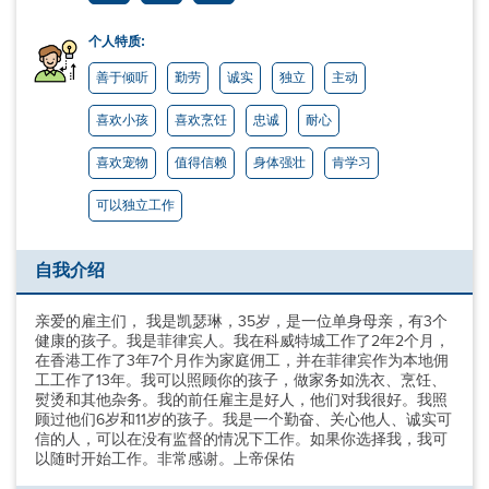
个人特质:
善于倾听
勤劳
诚实
独立
主动
喜欢小孩
喜欢烹饪
忠诚
耐心
喜欢宠物
值得信赖
身体强壮
肯学习
可以独立工作
自我介绍
亲爱的雇主们， 我是凯瑟琳，35岁，是一位单身母亲，有3个
健康的孩子。我是菲律宾人。我在科威特城工作了2年2个月，
在香港工作了3年7个月作为家庭佣工，并在菲律宾作为本地佣
工工作了13年。我可以照顾你的孩子，做家务如洗衣、烹饪、
熨烫和其他杂务。我的前任雇主是好人，他们对我很好。我照
顾过他们6岁和11岁的孩子。我是一个勤奋、关心他人、诚实可
信的人，可以在没有监督的情况下工作。如果你选择我，我可
以随时开始工作。非常感谢。上帝保佑