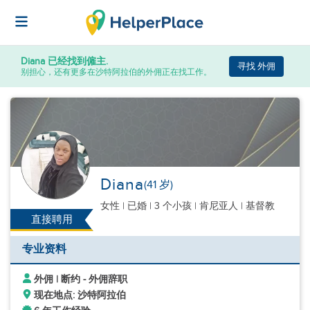
Diana
已经找到僱主.
寻找 外佣
别担心，还有更多在沙特阿拉伯的外佣正在找工作。
Diana
(41 岁)
女性
|
已婚 |
3 个小孩
| 肯尼亚人 | 基督教
直接聘用
专业资料
外佣 | 断约 - 外佣辞职
现在地点: 沙特阿拉伯