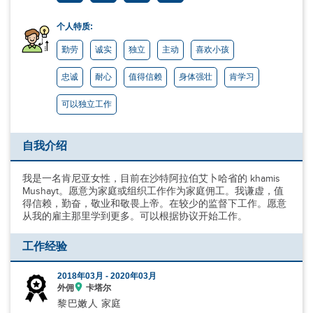
个人特质:
勤劳
诚实
独立
主动
喜欢小孩
忠诚
耐心
值得信赖
身体强壮
肯学习
可以独立工作
自我介绍
我是一名肯尼亚女性，目前在沙特阿拉伯艾卜哈省的 khamis
Mushayt。愿意为家庭或组织工作作为家庭佣工。我谦虚，值
得信赖，勤奋，敬业和敬畏上帝。在较少的监督下工作。愿意
从我的雇主那里学到更多。可以根据协议开始工作。
工作经验
2018年03月 -
2020年03月
外佣
卡塔尔
黎巴嫩人 家庭