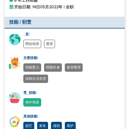
6 年工作经验
开始日期: 14日05月2022年 | 全职
技能 / 职责
_言:
阿拉伯语
英语
主要技能:
照顾婴儿
照顾长者
家居整理
採购生活杂货
烹_技能:
地中海菜
其他技能:
园艺
家务
缝纫
看护