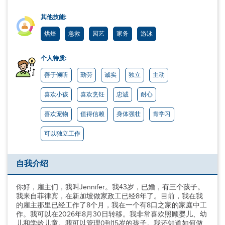
其他技能:
烘焙
急救
园艺
家务
游泳
个人特质:
善于倾听
勤劳
诚实
独立
主动
喜欢小孩
喜欢烹饪
忠诚
耐心
喜欢宠物
值得信赖
身体强壮
肯学习
可以独立工作
自我介绍
你好，雇主们，我叫Jennifer。我43岁，已婚，有三个孩子。
我来自菲律宾，在新加坡做家政工已经8年了。目前，我在我
的雇主那里已经工作了8个月，我在一个有8口之家的家庭中工
作。我可以在2026年8月30日转移。我非常喜欢照顾婴儿、幼
儿和学龄儿童。我可以管理0到15岁的孩子。我还知道如何做