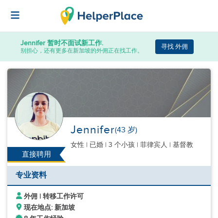
Jennifer
暂时不面试新工作.
寻找 外佣
别担心，还有更多在新加坡的外佣正在找工作。
Jennifer
(43 岁)
女性
|
已婚 |
3 个小孩
| 菲律宾人 | 基督教
直接聘用
专业资料
外佣 | 转移工作许可
现在地点: 新加坡