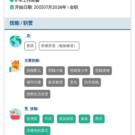
8 年工作经验
开始日期: 20日07月2026年 | 全职
技能 / 职责
_言:
英语
菲律宾语（他加禄语）
主要技能:
照顾婴儿
照顾小孩
照顾青少年
照顾宠物
辅导功课
家居整理
烹饪
街市採购
採购生活杂货
烹_技能:
亚洲菜
中式
新加坡菜
素食
西式
含猪肉的菜式