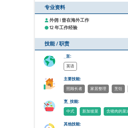
专业资料
外佣 | 曾在海外工作
12 年工作经验
技能 / 职责
_言:
英语
主要技能:
照顾长者
家居整理
烹饪
烹_技能:
中式
新加坡菜
含猪肉的菜
其他技能: