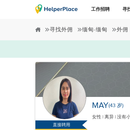
工作招聘
寻
寻找外佣
缅甸-缅甸
外佣
MAY
(43 岁)
女性
|
离异 |
没有
直接聘用