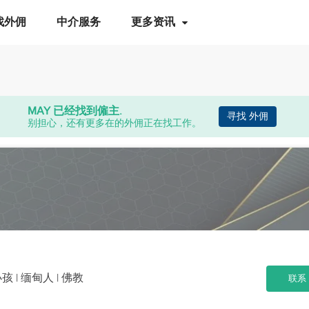
找外佣
中介服务
更多资讯
MAY
已经找到僱主.
寻找 外佣
别担心，还有更多在的外佣正在找工作。
小孩
| 缅甸人 | 佛教
联系