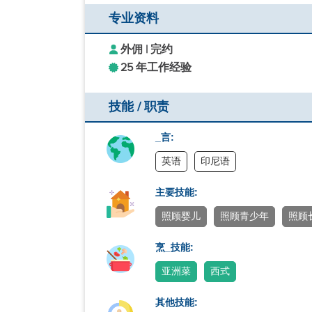
专业资料
外佣 | 完约
25 年工作经验
技能 / 职责
_言:
英语
印尼语
主要技能:
照顾婴儿
照顾青少年
照顾
烹_技能:
亚洲菜
西式
其他技能: