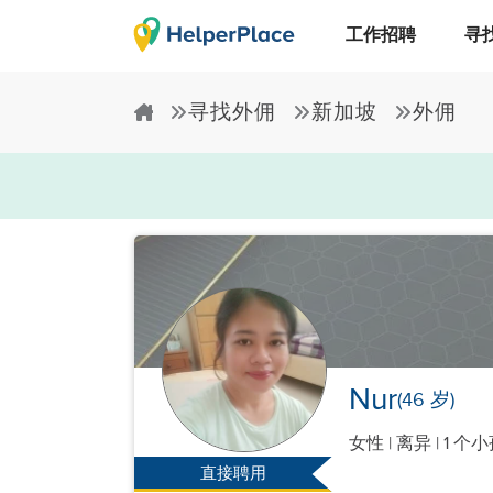
工作招聘
寻
寻找外佣
新加坡
外佣
Nur
(46 岁)
女性
|
离异 |
1 个
直接聘用