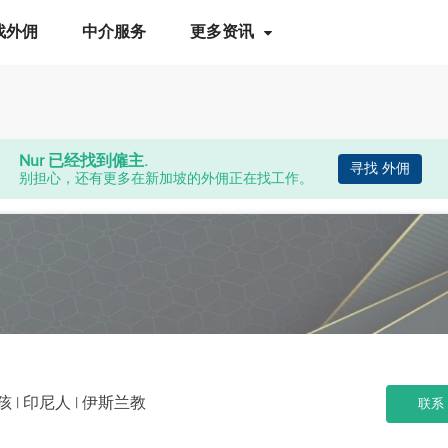
找外佣
中介服务
更多资讯
Nur
已经找到僱主.
寻找 外佣
别担心，还有更多在新加坡的外佣正在找工作。
小孩
| 印尼人 | 伊斯兰教
联系