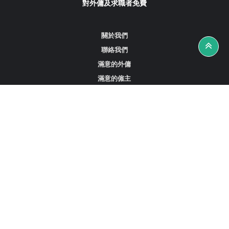
對外傭及求職者免費
關於我們
聯絡我們
滿意的外傭
滿意的僱主
攻略資訊
工作招聘
尋找外傭、女傭或司機
尋找外傭中介
尋找香港外傭
新加坡可用的家庭傭工
阿聯酋杜拜的全職女傭
在沙特阿拉伯招聘家庭傭工