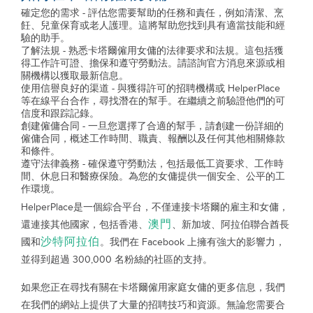
確定您的需求 - 評估您需要幫助的任務和責任，例如清潔、烹
飪、兒童保育或老人護理。這將幫助您找到具有適當技能和經
驗的助手。
了解法規 - 熟悉卡塔爾僱用女傭的法律要求和法規。這包括獲
得工作許可證、擔保和遵守勞動法。請諮詢官方消息來源或相
關機構以獲取最新信息。
使用信譽良好的渠道 - 與獲得許可的招聘機構或 HelperPlace
等在線平台合作，尋找潛在的幫手。在繼續之前驗證他們的可
信度和跟踪記錄。
創建僱傭合同 - 一旦您選擇了合適的幫手，請創建一份詳細的
僱傭合同，概述工作時間、職責、報酬以及任何其他相關條款
和條件。
遵守法律義務 - 確保遵守勞動法，包括最低工資要求、工作時
間、休息日和醫療保險。為您的女傭提供一個安全、公平的工
作環境。
HelperPlace是一個綜合平台，不僅連接卡塔爾的雇主和女傭，
澳門
還連接其他國家，包括香港、
、新加坡、阿拉伯聯合酋長
沙特阿拉伯
國和
。我們在 Facebook 上擁有強大的影響力，
並得到超過 300,000 名粉絲的社區的支持。
如果您正在尋找有關在卡塔爾僱用家庭女傭的更多信息，我們
在我們的網站上提供了大量的招聘技巧和資源。無論您需要合