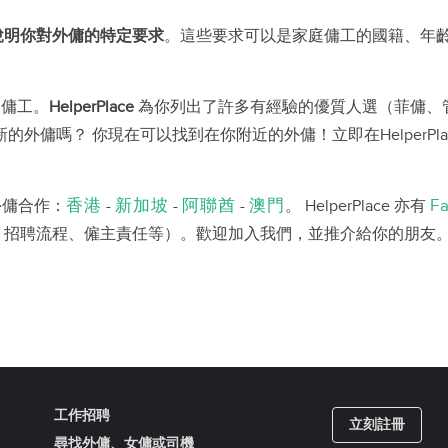
說明你對外傭的特定要求
。這些要求可以是家庭傭工的國籍、年
庭傭工。
HelperPlace
為你列出了許多有經驗的優質人選（菲傭、
新的外傭嗎？
你現在可以找到在你附近的外傭！立即在
HelperPl
香港
新加坡
阿聯酋
澳門
F
外傭合作：
-
-
-
。
HelperPlace
亦有
、招聘流程、僱主責任等）。歡迎加入我們，並推介給你的朋友
工作招聘
立刻註冊
尋找外傭、女傭或司機