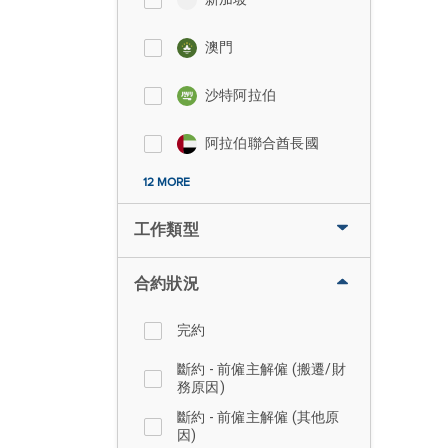
澳門
沙特阿拉伯
阿拉伯聯合酋長國
12 MORE
工作類型
合約狀況
完約
斷約 - 前僱主解僱 (搬遷/財
務原因)
斷約 - 前僱主解僱 (其他原
因)