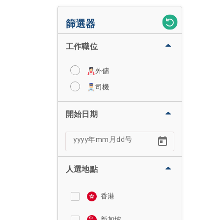
篩選器
工作職位
外傭
司機
開始日期
人選地點
香港
新加坡