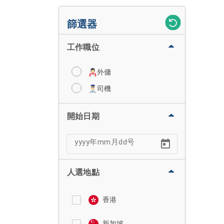
篩選器
工作職位
外傭
司機
開始日期
人選地點
香港
新加坡