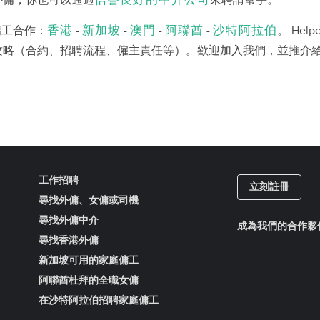
信譽良好的中介公司
外傭，你也可以通過
來聘請幫手。
香港
新加坡
澳門
阿聯酋
沙特阿拉伯
和傭工合作：
-
-
-
-
。 Help
攻略（合約、招聘流程、僱主責任等）。歡迎加入我們，並推介
工作招聘
立刻註冊
尋找外傭、女傭或司機
尋找外傭中介
成為我們的合作夥
尋找香港外傭
新加坡可用的家庭傭工
阿聯酋杜拜的全職女傭
在沙特阿拉伯招聘家庭傭工