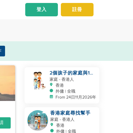
登入
註冊
作
2個孩子的家庭與1隻
貓
家庭
- 香港人
香港
外傭 | 全職
From 24日11月2026年
香港家庭尋找幫手
家庭
- 香港人
申請
香港
外傭 | 全職