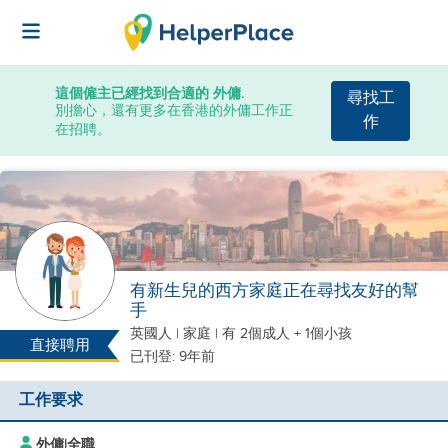
這個僱主已經找到合適的 外傭.
尋找工
別擔心，還有更多在香港的外傭工作正
作
在招聘。
有新生兒的西方家庭正在尋找友好的幫
手
英國人
|
家庭 |
有 2個成人 + 1個小孩
直接聘用
已刊登: 9年前
工作要求
外傭
|
全職