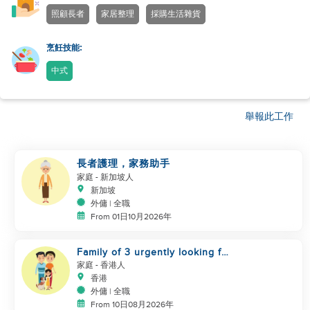
照顧長者
家居整理
採購生活雜貨
烹飪技能:
中式
舉報此工作
長者護理，家務助手
家庭
- 新加坡人
新加坡
外傭 | 全職
From 01日10月2026年
Family of 3 urgently looking for
helper
家庭
- 香港人
香港
外傭 | 全職
From 10日08月2026年