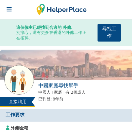
這個僱主已經找到合適的 外傭.
尋找工
別擔心，還有更多在香港的外傭工作正
作
在招聘。
中國家庭尋找幫手
中國人
|
家庭 |
有 2個成人
已刊登: 8年前
直接聘用
工作要求
外傭
|
全職