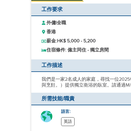
工作要求
外傭
|
全職
香港
薪金:
HK$ 5,000 - 5,200
住宿條件: 僱主同住 - 獨立房間
工作描述
我們是一家2名成人的家庭，尋找一位202
與烹飪。）提供獨立衛浴的臥室。請通過M/P或Wh
所需技能/職責
語言:
英語