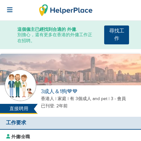
這個僱主已經找到合適的 外傭.
尋找工
別擔心，還有更多在香港的外傭工作正
作
在招聘。
3成人＆1狗💙💙
香港人
|
家庭 |
有 3個成人
and pet
| 3 - 會員
已刊登: 2年前
直接聘用
工作要求
外傭
|
全職