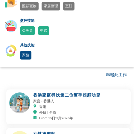
照顧寵物
家居整理
烹飪
烹飪技能:
亞洲菜
中式
其他技能:
家務
舉報此工作
香港家庭尋找第二位幫手照顧幼兒
家庭
- 香港人
香港
外傭 | 全職
From 16日11月2026年
女性按摩師