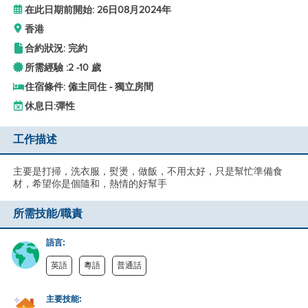
在此日期前開始: 26日08月2024年
香港
合約狀況: 完約
所需經驗 :
2 -
10 歲
住宿條件: 僱主同住 - 獨立房間
休息日:
彈性
工作描述
主要是打掃，洗衣服，熨燙，做飯，不用太好，只是幫忙準備食
材，希望你是個隨和，熱情的好幫手
所需技能/職責
語言:
英語
粵語
普通話
主要技能: