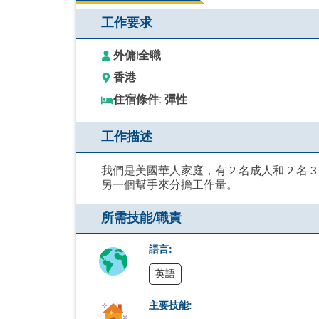
工作要求
外傭
|
全職
香港
住宿條件: 彈性
工作描述
我們是美國華人家庭，有 2 名成人和 2 名
另一個幫手來分擔工作量。
所需技能/職責
語言:
英語
主要技能: