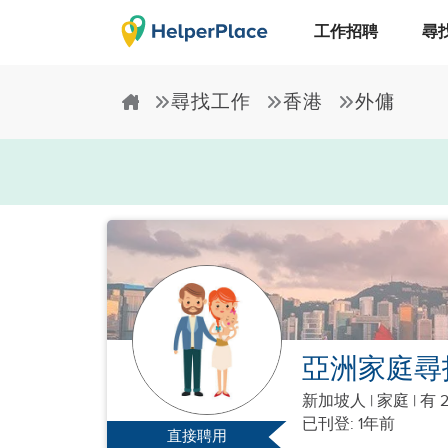
工作招聘
尋
尋找工作
香港
外傭
亞洲家庭尋
新加坡人
|
家庭 |
有 
已刊登: 1年前
直接聘用