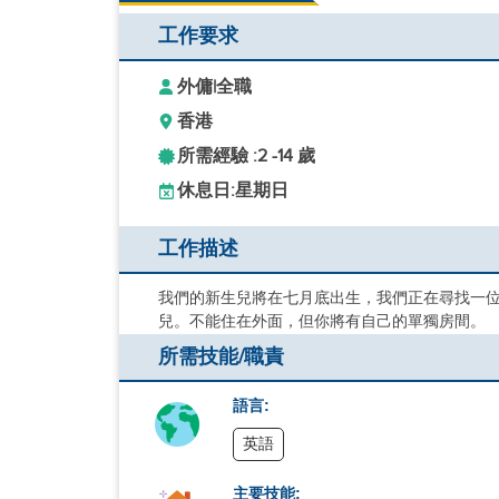
工作要求
外傭
|
全職
香港
所需經驗 :
2 -
14 歲
休息日:
星期日
工作描述
我們的新生兒將在七月底出生，我們正在尋找一
兒。不能住在外面，但你將有自己的單獨房間。
所需技能/職責
語言:
英語
主要技能: