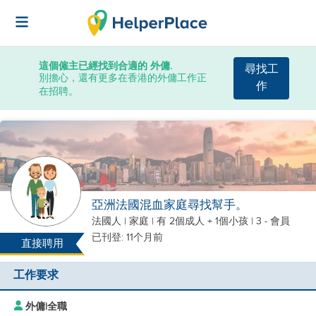
這個僱主已經找到合適的 外傭.
尋找工
別擔心，還有更多在香港的外傭工作正
作
在招聘。
亞洲法國混血家庭尋找幫手。
法國人
|
家庭 |
有 2個成人 + 1個小孩
| 3 - 會員
已刊登: 11个月前
直接聘用
工作要求
外傭
|
全職