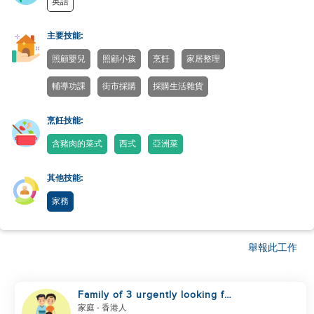
英語
主要技能:
照顧嬰兒
照顧小孩
烹飪
家居整理
輔導功課
街市採購
採購生活雜貨
烹飪技能:
含豬肉的菜式
西式
亞洲菜
其他技能:
家務
舉報此工作
Family of 3 urgently looking for
helper
家庭
- 香港人