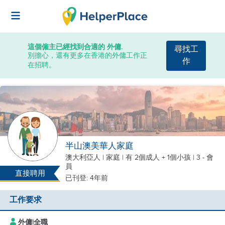
這個僱主已經找到合適的 外傭.
尋找工
別擔心，還有更多在香港的外傭工作正
作
在招聘。
半山澳美華人家庭
澳大利亞人
|
家庭 |
有 2個成人 + 1個小孩
| 3 - 會
員
直接聘用
已刊登: 4年前
工作要求
外傭
|
全職