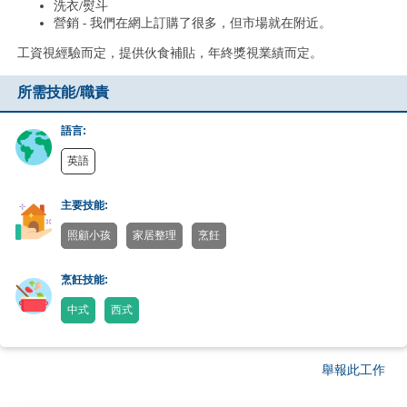
洗衣/熨斗
營銷 - 我們在網上訂購了很多，但市場就在附近。
工資視經驗而定，提供伙食補貼，年終獎視業績而定。
所需技能/職責
語言:
英語
主要技能:
照顧小孩
家居整理
烹飪
烹飪技能:
中式
西式
舉報此工作