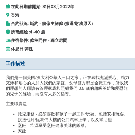
在此日期前開始: 31日03月2022年
香港
合約狀況: 斷約 - 前僱主解僱 (搬遷/財務原因)
所需經驗 :
4 -
40 歲
住宿條件: 僱主同住 - 獨立房間
休息日:
彈性
工作描述
我們是一個美國/澳大利亞華人三口之家，正在尋找充滿愛心、精力
充沛和耐心的人加入我們的家庭。父母雙方都是全職工作，所以我
們理想的人應該有管理家庭和照顧我們 3.5 歲的超級英雄和愛恐龍
的兒子的經驗，而沒有太多的指導。
主要職責是
托兒服務 - 必須喜歡和孩子一起工作/玩耍。包括安排玩耍、
接送他到/從我們大樓的公共汽車上學，以及幫助他
烹飪 - 希望享受烹飪健康美味的飯菜。
家政