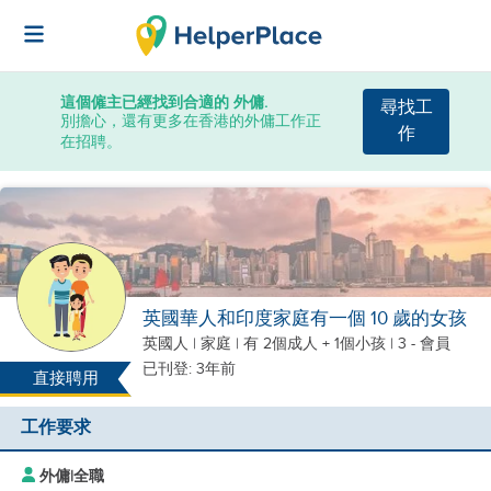
這個僱主已經找到合適的 外傭.
尋找工
別擔心，還有更多在香港的外傭工作正
作
在招聘。
英國華人和印度家庭有一個 10 歲的女孩
英國人
|
家庭 |
有 2個成人 + 1個小孩
| 3 - 會員
已刊登: 3年前
直接聘用
工作要求
外傭
|
全職