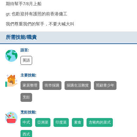
期待幫手7/8月上船
gt; 也歡迎持有護照的前香港傭工
我們尊重我們的幫手，不要大喊大叫
所需技能/職責
語言:
英語
主要技能:
家居整理
街市採購
採購生活雜貨
照顧青少年
烹飪
烹飪技能:
中式
亞洲菜
印度菜
素食
含豬肉的菜式
西式