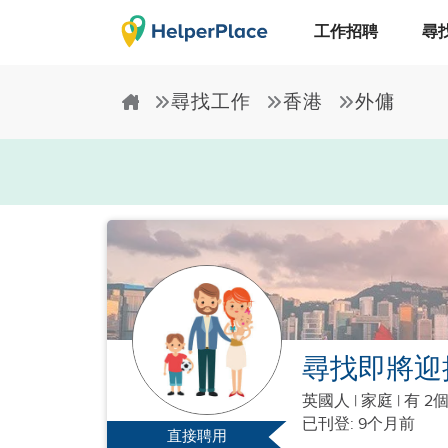
工作招聘
尋
尋找工作
香港
外傭
尋找即將迎
英國人
|
家庭 |
有 2
已刊登: 9个月前
直接聘用