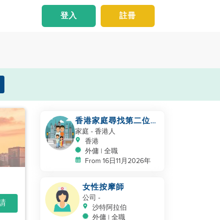
登入
註冊
香港家庭尋找第二位幫
手照顧幼兒
家庭
- 香港人
香港
外傭 | 全職
From 16日11月2026年
女性按摩師
公司
-
申請
沙特阿拉伯
外傭 | 全職