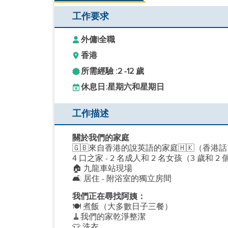
工作要求
外傭
|
全職
香港
所需經驗 :
2 -
12 歲
休息日:
星期六和星期日
工作描述
關於我們的家庭
🇬🇧來自香港的說英語的家庭🇭🇰（香港
4 口之家 - 2 名成人和 2 名女孩（3 歲和 2
🏠 九龍車站現場
🛋 居住 - 附浴室的獨立房間
我們正在尋找阿姨：
🍽 煮飯（大多數日子三餐）
🧹我們的家乾淨整潔
👕 洗衣