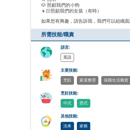
🐶 照顧我們的小狗
👧🏻照顧我們的女孩（有時）
如果您有興趣，請告訴我，我們可以組織面
所需技能/職責
語言:
英語
主要技能:
烹飪
家居整理
採購生活雜貨
烹飪技能:
中式
西式
其他技能:
洗車
家務