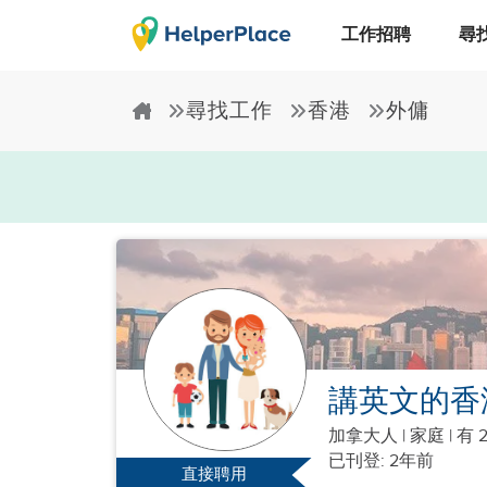
工作招聘
尋
尋找工作
香港
外傭
講英文的香
加拿大人
|
家庭 |
有 
已刊登: 2年前
直接聘用