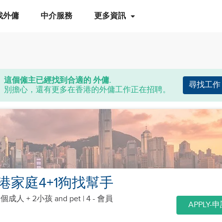
找外傭
中介服務
更多資訊
這個僱主已經找到合適的 外傭.
尋找工作
別擔心，還有更多在香港的外傭工作正在招聘。
港家庭4+1狗找幫手
2個成人 + 2小孩
and pet
| 4 - 會員
APPLY-