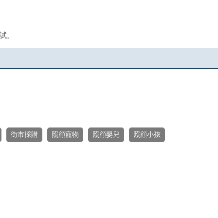
試。
街市採購
照顧寵物
照顧嬰兒
照顧小孩