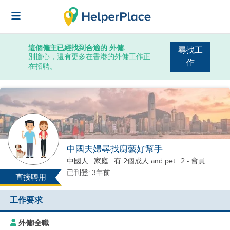
這個僱主已經找到合適的 外傭.
尋找工
別擔心，還有更多在香港的外傭工作正
作
在招聘。
中國夫婦尋找廚藝好幫手
中國人
|
家庭 |
有 2個成人
and pet
| 2 - 會員
已刊登: 3年前
直接聘用
工作要求
外傭
|
全職