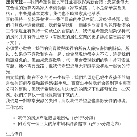
擅長烹飪
——我們希望你擅長烹飪並喜歡探索新食譜；您需要每天
在合理的預算內為家人準備食物（家常菜餚，而不是豪華宴會風
格）。中餐是基本要求，我們也不時探索其他菜系。
喜歡保持一切乾淨整潔——我們目前的生活空間非常乾淨整潔，我
們打算保持這種狀態。我們希望找到一個能夠欣賞非常乾淨整潔的
工作環境並有保持一切就位的習慣的人。我們還希望您能夠保持您
的房間井井有條且乾淨（有關您的居住空間的更多詳細信息請參閱
下文）。
必須愛小動物 - 我們的狗喜歡與家裡的所有人保持密切的關係。所
以，如果你不喜歡和狗在一起，你會發現她很令人不安，這是我們
應該避免的。但如果您喜歡狗，您一定會發現我們的狗非常可愛且
有趣。她不需要走路，但我們希望您每天都能享受和她一起玩的時
光。
由於我們計劃在不久的將來生孩子，我們希望您已經生過孩子並知
道如何照顧孕婦和新媽媽/新生兒。寶寶出生後我們會得到更多專業
公司的幫助，但我們希望您在能力允許的情況下也能幫忙做一些家
務。我們打算找一個能長期留下來的人。
我們是一對非常安靜的夫婦，所以我們希望您也喜歡安靜的環境。
工作地點：
我們的房源靠近觀塘地鐵站（步行5分鐘）
附近有一個巨大的菜市場和許多超市（步行5分鐘之內）
生活條件：