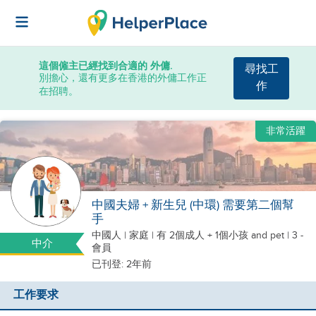
這個僱主已經找到合適的 外傭.
尋找工
別擔心，還有更多在香港的外傭工作正
作
在招聘。
非常活躍
中國夫婦 + 新生兒 (中環) 需要第二個幫
手
中國人
|
家庭 |
有 2個成人 + 1個小孩
and pet
| 3 -
中介
會員
已刊登: 2年前
工作要求