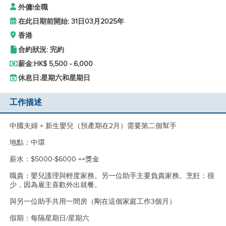
外傭
|
全職
在此日期前開始: 31日03月2025年
香港
合約狀況: 完約
薪金:
HK$ 5,500 - 6,000
休息日:
星期六和星期日
工作描述
中國夫婦 + 新生嬰兒（預產期在2月）需要第二個幫手
地點：中環
薪水：$5000-$6000 ++獎金
職責：嬰兒護理與輕度家務。另一位助手主要負責家務。烹飪：很
少，因為雇主喜歡外出就餐。
與另一位助手共用一間房（剛在這個家庭工作3個月）
假期：每隔星期日/星期六