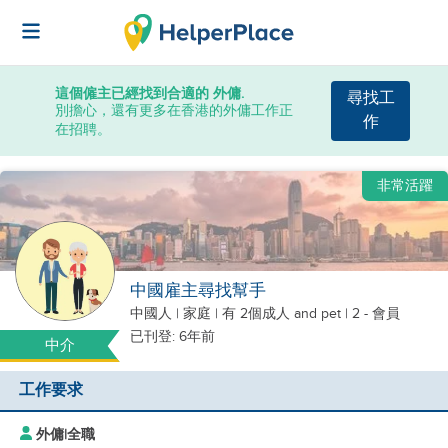
這個僱主已經找到合適的 外傭.
尋找工
別擔心，還有更多在香港的外傭工作正
作
在招聘。
非常活躍
中國雇主尋找幫手
中國人
|
家庭 |
有 2個成人
and pet
| 2 - 會員
已刊登: 6年前
中介
工作要求
外傭
|
全職