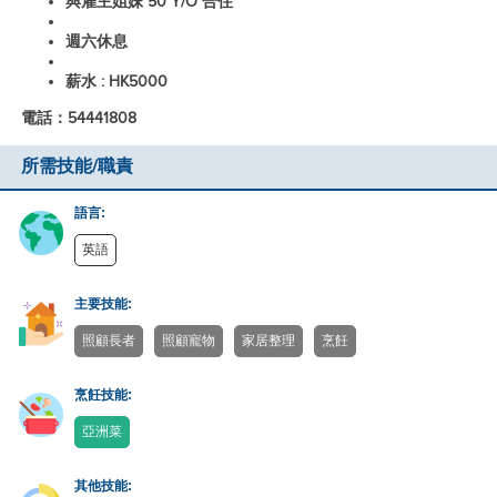
與雇主姐妹 50 Y/O 合住
週六休息
薪水 : HK5000
電話：54441808
所需技能/職責
語言:
英語
主要技能:
照顧長者
照顧寵物
家居整理
烹飪
烹飪技能:
亞洲菜
其他技能: