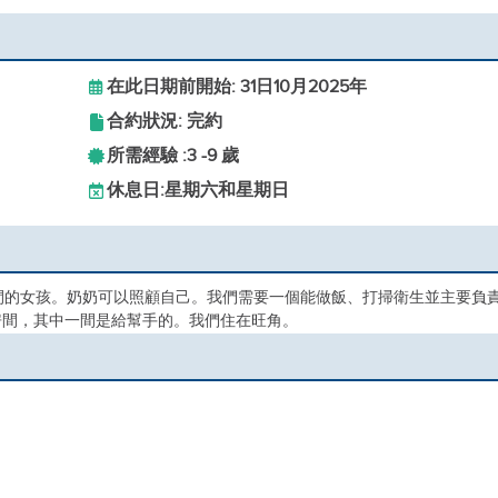
在此日期前開始: 31日10月2025年
合約狀況: 完約
所需經驗 :
3 -
9 歲
休息日:
星期六和星期日
間的女孩。奶奶可以照顧自己。我們需要一個能做飯、打掃衛生並主要負
房間，其中一間是給幫手的。我們住在旺角。