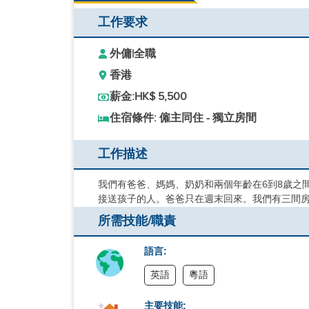
工作要求
外傭
|
全職
香港
薪金:
HK$ 5,500
住宿條件: 僱主同住 - 獨立房間
工作描述
我們有爸爸、媽媽、奶奶和兩個年齡在6到8歲之
接送孩子的人。爸爸只在週末回來。我們有三間
所需技能/職責
語言:
英語
粵語
主要技能: