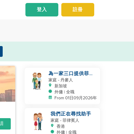
登入
註冊
為一家三口提供菲佣
服務
家庭
- 丹麥人
新加坡
外傭 | 全職
From 01日09月2026年
我們正在尋找助手
家庭
- 菲律賓人
申請
香港
外傭 | 全職