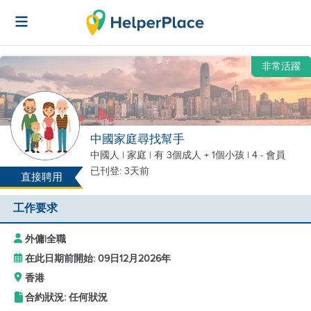
非常活躍
中國家庭尋找幫手
中國人
|
家庭 |
有 3個成人 + 1個小孩
| 4 - 會員
已刊登: 3天前
直接聘用
工作要求
外傭
|
全職
在此日期前開始: 09日12月2026年
香港
合約狀況: 任何狀況