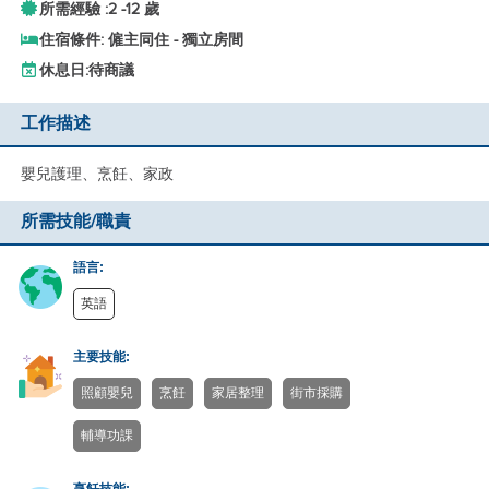
所需經驗 :
2 -
12 歲
住宿條件: 僱主同住 - 獨立房間
休息日:
待商議
工作描述
嬰兒護理、烹飪、家政
所需技能/職責
語言:
英語
主要技能:
照顧嬰兒
烹飪
家居整理
街市採購
輔導功課