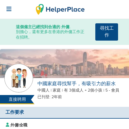
這個僱主已經找到合適的 外傭.
尋找工
別擔心，還有更多在香港的外傭工作正
作
在招聘。
中國家庭尋找幫手，有吸引力的薪水
中國人
|
家庭 |
有 3個成人 + 2個小孩
| 5 - 會員
已刊登: 2年前
直接聘用
工作要求
外傭
|
全職