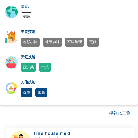
語言:
英語
主要技能:
照顧小孩
輔導功課
家居整理
烹飪
烹飪技能:
亞洲菜
中式
其他技能:
洗車
家務
舉報此工作
Hire house maid