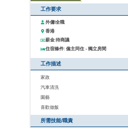
工作要求
外傭
|
全職
香港
薪金:
待商議
住宿條件: 僱主同住 - 獨立房間
工作描述
家政
汽車清洗
園藝
喜歡做飯
所需技能/職責