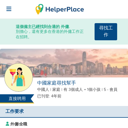
這個僱主已經找到合適的 外傭.
尋找工
別擔心，還有更多在香港的外傭工作正
作
在招聘。
中國家庭尋找幫手
中國人
|
家庭 |
有 3個成人 + 1個小孩
| 5 - 會員
已刊登: 4年前
直接聘用
工作要求
外傭
|
全職