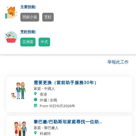
主要技能:
照顧小孩
烹飪
烹飪技能:
亞洲菜
中式
舉報此工作
需要更換（當前助手服務30年）
家庭
- 中國人
香港
外傭 | 全職
From 10日10月2026年
黎巴嫩/巴勒斯坦家庭尋找一位助
手成為家庭的一部分
家庭
- 黎巴嫩人
科威特