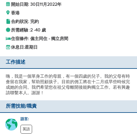
開始日期: 30日11月2022年
香港
合約狀況: 完約
所需經驗 :
2 -
40 歲
住宿條件: 僱主同住 - 獨立房間
休息日:
星期日
工作描述
嗨，我是一個單身工作的母親，有一個四歲的兒子。我的父母有時
會留在我家，幫助照顧孩子。目前的佣工將在十二月或早些時候完
成她的合同。我們希望您在祖父母離開後能夠獨立工作。若有興趣
請聯繫本人。謝謝！
所需技能/職責
語言:
英語