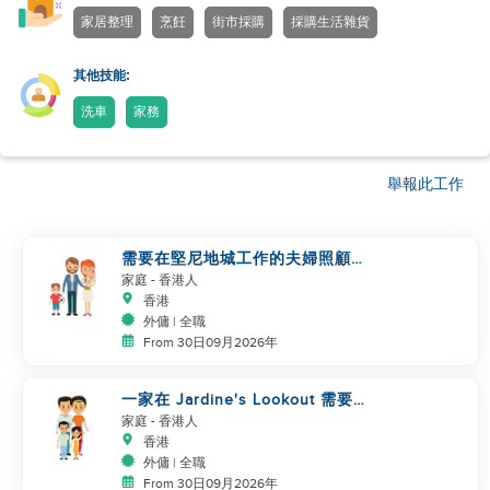
家居整理
烹飪
街市採購
採購生活雜貨
其他技能:
洗車
家務
舉報此工作
需要在堅尼地城工作的夫婦照顧嬰
兒/兒童
家庭
- 香港人
香港
外傭 | 全職
From 30日09月2026年
一家在 Jardine's Lookout 需要兒
童照顧和清潔服務
家庭
- 香港人
香港
外傭 | 全職
From 30日09月2026年