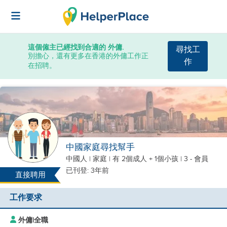
這個僱主已經找到合適的 外傭.
尋找工
別擔心，還有更多在香港的外傭工作正
作
在招聘。
中國家庭尋找幫手
中國人
|
家庭 |
有 2個成人 + 1個小孩
| 3 - 會員
已刊登: 3年前
直接聘用
工作要求
外傭
|
全職