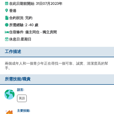
在此日期前開始: 31日07月2023年
香港
合約狀況: 完約
所需經驗 :
2 -
40 歲
住宿條件: 僱主同住 - 獨立房間
休息日:
星期日
工作描述
兩個成年人和一個青少年正在尋找一個可靠、誠實、清潔度高的幫
手。
所需技能/職責
語言:
英語
主要技能: