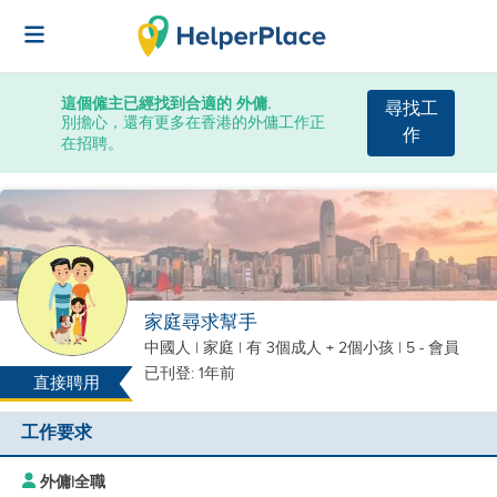
這個僱主已經找到合適的 外傭.
尋找工
別擔心，還有更多在香港的外傭工作正
作
在招聘。
家庭尋求幫手
中國人
|
家庭 |
有 3個成人 + 2個小孩
| 5 - 會員
已刊登: 1年前
直接聘用
工作要求
外傭
|
全職