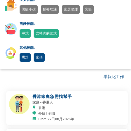
照顧小孩
輔導功課
家居整理
烹飪
烹飪技能:
中式
含豬肉的菜式
其他技能:
烘焙
家務
舉報此工作
香港家庭急需找幫手
家庭
- 香港人
香港
外傭 | 全職
From 22日08月2026年