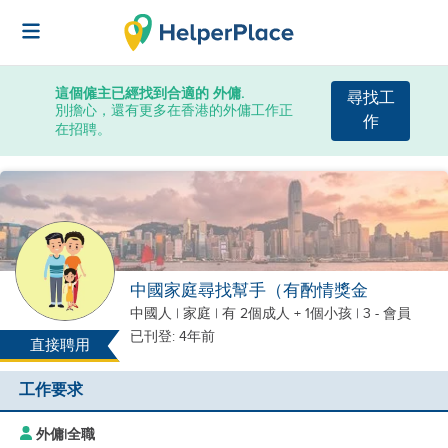
這個僱主已經找到合適的 外傭.
尋找工
別擔心，還有更多在香港的外傭工作正
作
在招聘。
中國家庭尋找幫手（有酌情獎金
中國人
|
家庭 |
有 2個成人 + 1個小孩
| 3 - 會員
已刊登: 4年前
直接聘用
工作要求
外傭
|
全職