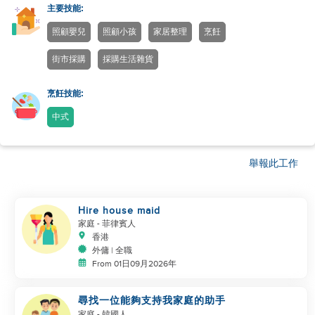
主要技能:
照顧嬰兒
照顧小孩
家居整理
烹飪
街市採購
採購生活雜貨
烹飪技能:
中式
舉報此工作
Hire house maid
家庭
- 菲律賓人
香港
外傭 | 全職
From 01日09月2026年
尋找一位能夠支持我家庭的助手
家庭
- 韓國人