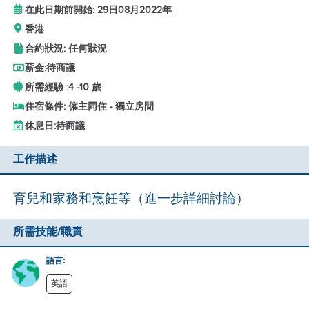
在此日期前開始: 29日08月2022年
香港
合約狀況: 任何狀況
薪金:
待商議
所需經驗 :
4 -
10 歲
住宿條件: 僱主同住 - 獨立房間
休息日:
待商議
工作描述
育兒和家務和烹飪等（進一步詳細討論）
所需技能/職責
語言:
英語