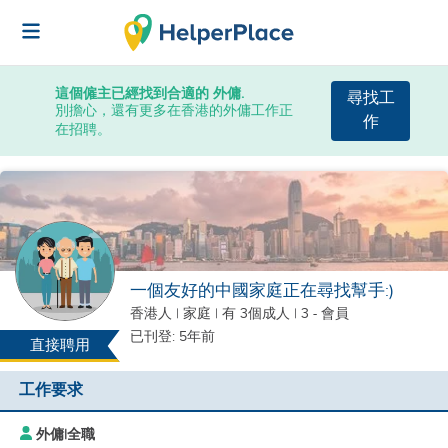
這個僱主已經找到合適的 外傭.
尋找工
別擔心，還有更多在香港的外傭工作正
作
在招聘。
一個友好的中國家庭正在尋找幫手:)
香港人
|
家庭 |
有 3個成人
| 3 - 會員
已刊登: 5年前
直接聘用
工作要求
外傭
|
全職