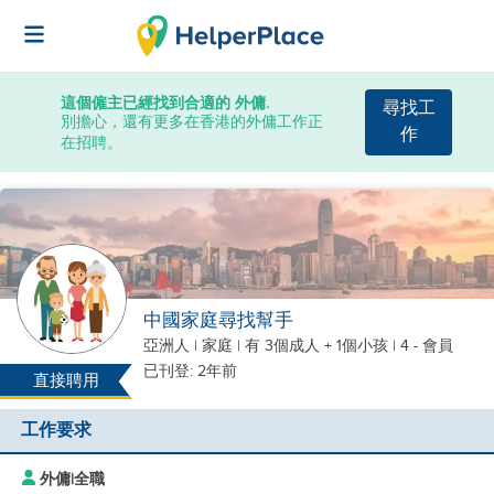
這個僱主已經找到合適的 外傭.
尋找工
別擔心，還有更多在香港的外傭工作正
作
在招聘。
中國家庭尋找幫手
亞洲人
|
家庭 |
有 3個成人 + 1個小孩
| 4 - 會員
已刊登: 2年前
直接聘用
工作要求
外傭
|
全職