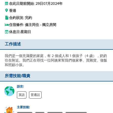
在此日期前開始: 29日07月2024年
香港
合約狀況: 完約
住宿條件: 僱主同住 - 獨立房間
休息日:
星期日
工作描述
我們是一個充滿愛的家庭，有 2 個成人和 1 個孩子（4 歲），奶奶
住在附近。我們正在尋找一位阿姨來幫我們做家事、買雜貨、做飯
和照顧小孩。
所需技能/職責
語言:
英語
普通話
主要技能: