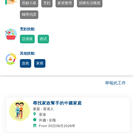
照顧小孩
烹飪
家居整理
採購生活雜貨
輔導功課
烹飪技能:
亞洲菜
西式
其他技能:
急救
家務
舉報此工作
尋找家政幫手的中國家庭
家庭
- 香港人
香港
外傭 | 全職
From 30日08月2026年