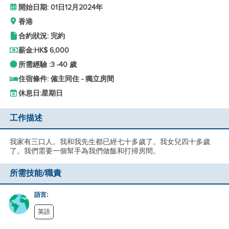
開始日期: 01日12月2024年
香港
合約狀況: 完約
薪金:
HK$ 6,000
所需經驗 :
3 -
40 歲
住宿條件: 僱主同住 - 獨立房間
休息日:
星期日
工作描述
我家有三口人。我和我先生都已經七十多歲了。我女兒四十多歲
了。我們需要一個幫手為我們做飯和打掃房間。
所需技能/職責
語言:
英語