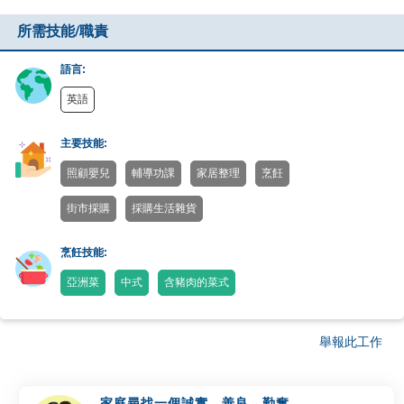
所需技能/職責
語言:
英語
主要技能:
照顧嬰兒
輔導功課
家居整理
烹飪
街市採購
採購生活雜貨
烹飪技能:
亞洲菜
中式
含豬肉的菜式
舉報此工作
家庭尋找一個誠實、善良、勤奮的