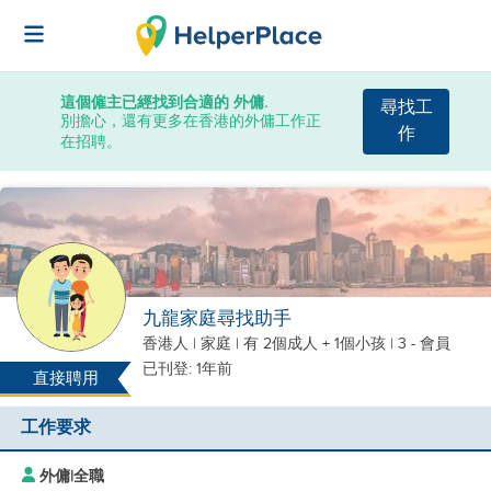
這個僱主已經找到合適的 外傭.
尋找工
別擔心，還有更多在香港的外傭工作正
作
在招聘。
九龍家庭尋找助手
香港人
|
家庭 |
有 2個成人 + 1個小孩
| 3 - 會員
已刊登: 1年前
直接聘用
工作要求
外傭
|
全職