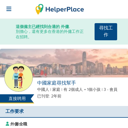
這個僱主已經找到合適的 外傭.
尋找工
別擔心，還有更多在香港的外傭工作正
作
在招聘。
中國家庭尋找幫手
中國人
|
家庭 |
有 2個成人 + 1個小孩
| 3 - 會員
已刊登: 2年前
直接聘用
工作要求
外傭
|
全職