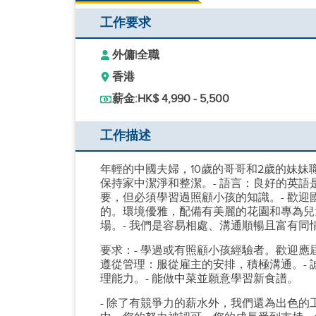
工作要求
外傭
|
全職
香港
薪金:
HK$ 4,990 - 5,500
工作描述
年輕的中國夫婦，10歲的哥哥和2歲的妹妹
保持家中潔淨和整潔。- 語言：良好的英語是加
要，但必須學習過照顧小孩的知識。- 歡迎
的。環境優雅，配備有美麗的花園和專為兒
場。- 我們是容易相處、溝通順暢且富有同
要求：- 學過或有照顧小孩經驗者。歡迎應
遵從管理：服從雇主的安排，積極溝通。- 
理能力。- 能做中菜並願意學習新食譜。
- 除了有競爭力的薪水外，我們還為出色