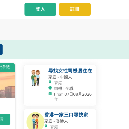
登入
註冊
常活躍
尋找女性司機居住在
家庭
- 中國人
香港
司機 | 全職
From 07日08月2026
年
香港一家三口尋找家政
申請
服務員
家庭
- 香港人
香港