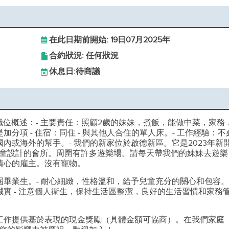
在此日期前開始: 19日07月2025年
合約狀況: 任何狀況
休息日:
待商議
職位概述：- 主要責任：照顧2歲的妹妹，煮飯，能做中菜，家務
分項 - 住宿：同住 - 與其他人合住的單人床。- 工作經驗：不
國內或海外的幫手。- 我們的新家位於啟德新區。它是2023年新
童設計的會所。周圍有許多遊樂場。請每天帶我們的妹妹去遊樂
情心的雇主。沒有寵物。
屆畢業生。- 耐心細緻，性格溫和，給予兒童充分的關心和包容。
誠實 - 注意個人衛生，保持生活區整潔，良好的生活習慣和家務
的工作提供基於表現的現金獎勵（具體金額可協商）。在我們家庭