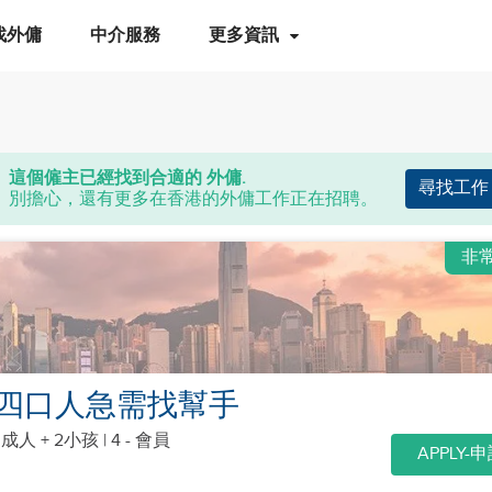
找外傭
中介服務
更多資訊
這個僱主已經找到合適的 外傭.
尋找工作
別擔心，還有更多在香港的外傭工作正在招聘。
非
四口人急需找幫手
個成人 + 2小孩
| 4 - 會員
APPLY-